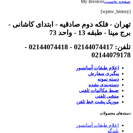
صفحه نخست
My Invoices
[wpinv_history]
تهران - فلکه دوم صادقیه - ابتدای کاشانی -
برج مینا - طبقه 13 - واحد 73
تلفن: 02144074417 - 02144074418 -
02144079178
اعلام طبقات آسانسور
پیگیری سفارش
دسته نمونه
دسته‌بندی نشده
ضبط مکالمات تلفنی
منشی تلفنی
موزیک پشت خط تلفن
دسته‌های محصولات
اعلام طبقات آسانسور
بلندگو