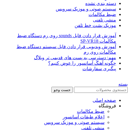
دسته بندی نشده
سیستم صوتی و موزیک سرویس
ضبط مکالمات
منشی تلفنی
موزیک پشت خط تلفن
آموزش قرار دادن فایل sounds روی رم دستگاه ضبط
مکالمات SP-VR18
آموزش ویدیویی قرار دادن فایل سیستم دستگاه ضبط
مکالمات روی رم
مهم: دسترسی به پست های قدیمی تر وبلاگ
چگونه آهنگ آسانسور را عوض کنیم؟
پیگیری سفارشات
بسته
جست وجو
صفحه اصلی
فروشگاه
ضبط مکالمات
اعلام طبقات آسانسور
سیستم صوتی و موزیک سرویس
منشی تلفنی